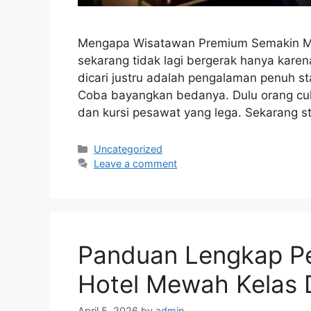
Mengapa Wisatawan Premium Semakin M
sekarang tidak lagi bergerak hanya karen
dicari justru adalah pengalaman penuh st
Coba bayangkan bedanya. Dulu orang cuk
dan kursi pesawat yang lega. Sekarang s
Categories
Uncategorized
Leave a comment
Panduan Lengkap P
Hotel Mewah Kelas 
April 5, 2026
by
admin