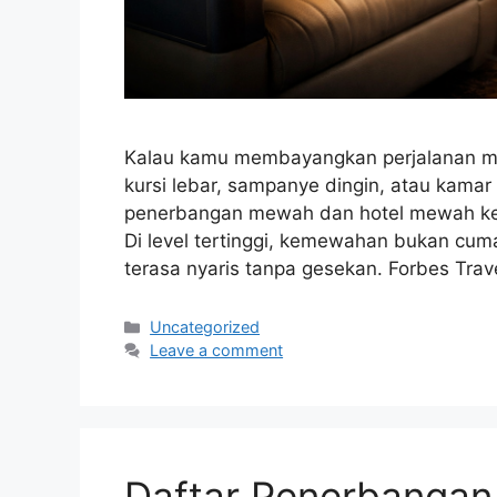
Kalau kamu membayangkan perjalanan mew
kursi lebar, sampanye dingin, atau kama
penerbangan mewah dan hotel mewah kela
Di level tertinggi, kemewahan bukan cum
terasa nyaris tanpa gesekan. Forbes Tr
Categories
Uncategorized
Leave a comment
Daftar Penerbangan